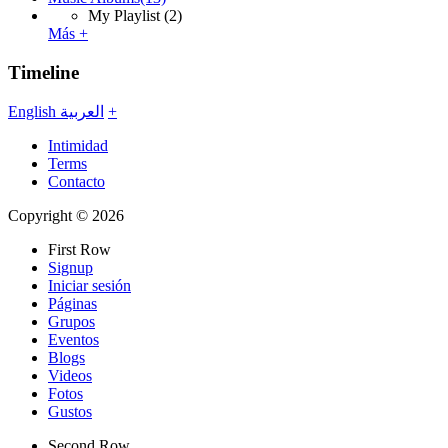
My Playlist
(2)
Más +
Timeline
English
العربية
+
Intimidad
Terms
Contacto
Copyright © 2026
First Row
Signup
Iniciar sesión
Páginas
Grupos
Eventos
Blogs
Videos
Fotos
Gustos
Second Row