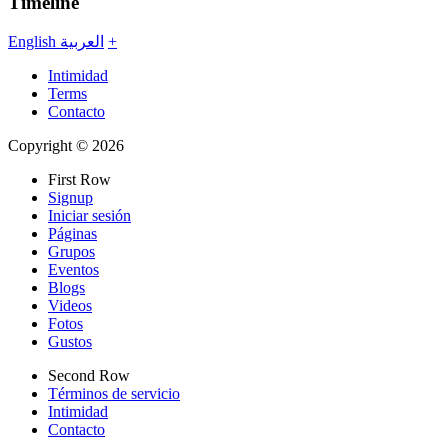
Timeline
English
العربية
+
Intimidad
Terms
Contacto
Copyright © 2026
First Row
Signup
Iniciar sesión
Páginas
Grupos
Eventos
Blogs
Videos
Fotos
Gustos
Second Row
Términos de servicio
Intimidad
Contacto