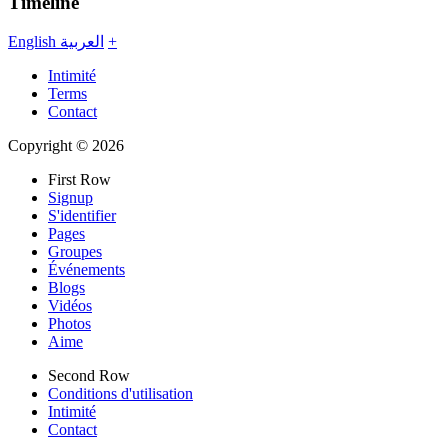
Timeline
English
العربية
+
Intimité
Terms
Contact
Copyright © 2026
First Row
Signup
S'identifier
Pages
Groupes
Événements
Blogs
Vidéos
Photos
Aime
Second Row
Conditions d'utilisation
Intimité
Contact