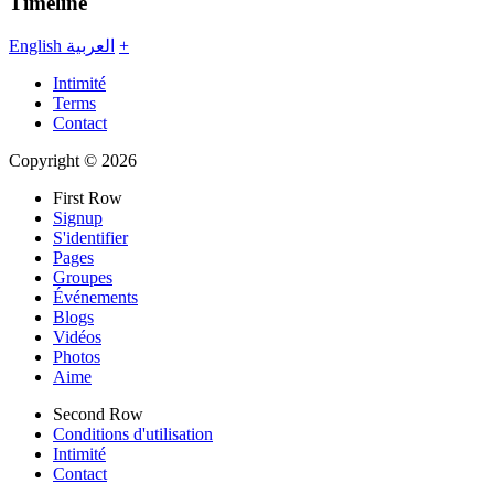
Timeline
English
العربية
+
Intimité
Terms
Contact
Copyright © 2026
First Row
Signup
S'identifier
Pages
Groupes
Événements
Blogs
Vidéos
Photos
Aime
Second Row
Conditions d'utilisation
Intimité
Contact