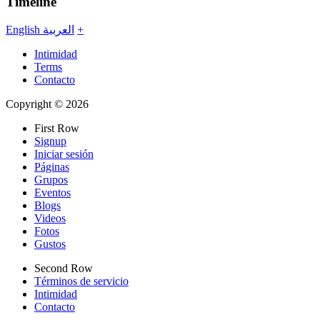
Timeline
English
العربية
+
Intimidad
Terms
Contacto
Copyright © 2026
First Row
Signup
Iniciar sesión
Páginas
Grupos
Eventos
Blogs
Videos
Fotos
Gustos
Second Row
Términos de servicio
Intimidad
Contacto