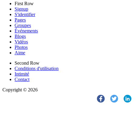
First Row
Signup
S'identifier
Pages
Groupes
Événements
Blogs
Vidéos
Photos
Aime
Second Row
Conditions d'utilisation
Intimité
Contact
Copyright © 2026