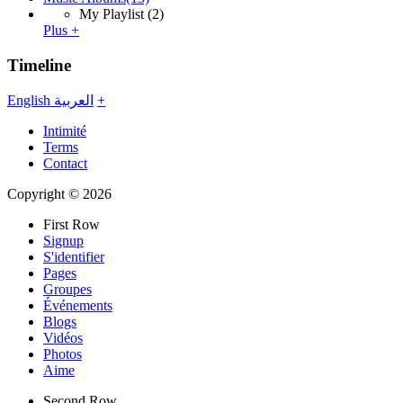
My Playlist
(2)
Plus +
Timeline
English
العربية
+
Intimité
Terms
Contact
Copyright © 2026
First Row
Signup
S'identifier
Pages
Groupes
Événements
Blogs
Vidéos
Photos
Aime
Second Row