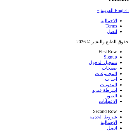
English
العربية
+
الإجمالية
Terms
اتصل
حقوق الطبع والنشر © 2026
First Row
Signup
تسجيل الدخول
صفحات
المجموعات
أحداث
المدونات
أشرطة فيديو
الصور
الإعجابات
Second Row
شروط الخدمة
الإجمالية
اتصل