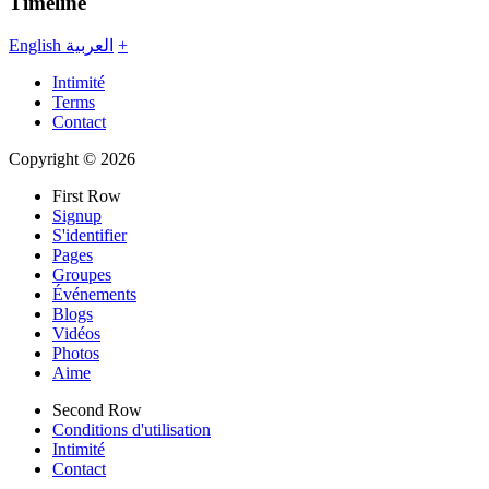
Timeline
English
العربية
+
Intimité
Terms
Contact
Copyright © 2026
First Row
Signup
S'identifier
Pages
Groupes
Événements
Blogs
Vidéos
Photos
Aime
Second Row
Conditions d'utilisation
Intimité
Contact