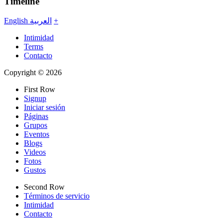
Timeline
English
العربية
+
Intimidad
Terms
Contacto
Copyright © 2026
First Row
Signup
Iniciar sesión
Páginas
Grupos
Eventos
Blogs
Videos
Fotos
Gustos
Second Row
Términos de servicio
Intimidad
Contacto