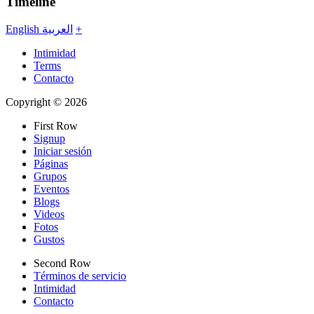
Timeline
English
العربية
+
Intimidad
Terms
Contacto
Copyright © 2026
First Row
Signup
Iniciar sesión
Páginas
Grupos
Eventos
Blogs
Videos
Fotos
Gustos
Second Row
Términos de servicio
Intimidad
Contacto