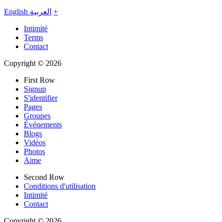
English
العربية
+
Intimité
Terms
Contact
Copyright © 2026
First Row
Signup
S'identifier
Pages
Groupes
Événements
Blogs
Vidéos
Photos
Aime
Second Row
Conditions d'utilisation
Intimité
Contact
Copyright © 2026