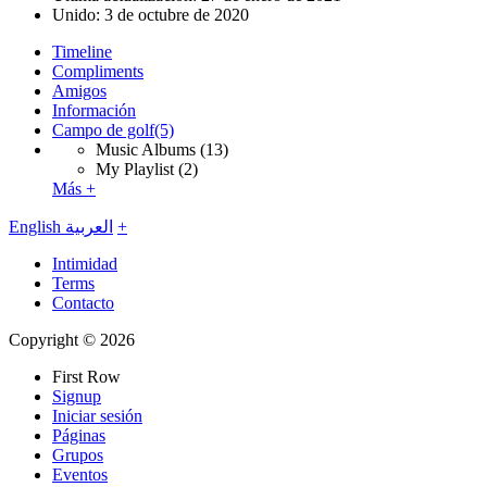
Unido:
3 de octubre de 2020
Timeline
Compliments
Amigos
Información
Campo de golf
(5)
Music Albums
(13)
My Playlist
(2)
Más +
English
العربية
+
Intimidad
Terms
Contacto
Copyright © 2026
First Row
Signup
Iniciar sesión
Páginas
Grupos
Eventos