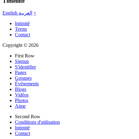
Timeline
English
العربية
+
Intimité
Terms
Contact
Copyright © 2026
First Row
Signup
S'identifier
Pages
Groupes
Événements
Blogs
Vidéos
Photos
Aime
Second Row
Conditions d'utilisation
Intimité
Contact