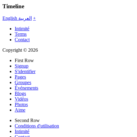
Timeline
English
العربية
+
Intimité
Terms
Contact
Copyright © 2026
First Row
Signup
S'identifier
Pages
Groupes
Événements
Blogs
Vidéos
Photos
Aime
Second Row
Conditions d'utilisation
Intimité
Contact