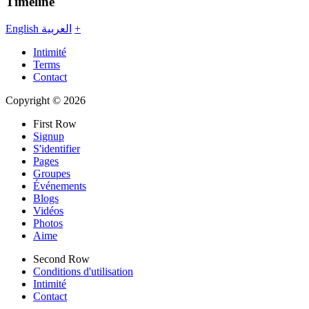
Timeline
English
العربية
+
Intimité
Terms
Contact
Copyright © 2026
First Row
Signup
S'identifier
Pages
Groupes
Événements
Blogs
Vidéos
Photos
Aime
Second Row
Conditions d'utilisation
Intimité
Contact