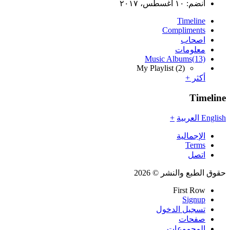
انضم:
١٠ أغسطس، ٢٠١٧
Timeline
Compliments
اصحاب
معلومات
Music Albums
(13)
My Playlist
(2)
أكثر +
Timeline
English
العربية
+
الإجمالية
Terms
اتصل
حقوق الطبع والنشر © 2026
First Row
Signup
تسجيل الدخول
صفحات
المجموعات