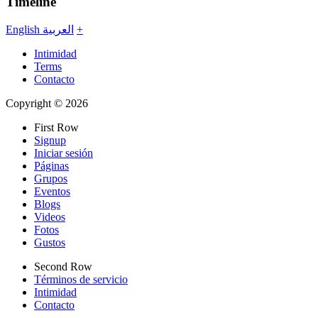
Timeline
English
العربية
+
Intimidad
Terms
Contacto
Copyright © 2026
First Row
Signup
Iniciar sesión
Páginas
Grupos
Eventos
Blogs
Videos
Fotos
Gustos
Second Row
Términos de servicio
Intimidad
Contacto