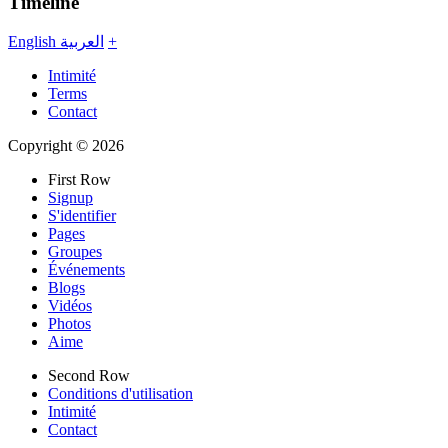
Timeline
English
العربية
+
Intimité
Terms
Contact
Copyright © 2026
First Row
Signup
S'identifier
Pages
Groupes
Événements
Blogs
Vidéos
Photos
Aime
Second Row
Conditions d'utilisation
Intimité
Contact