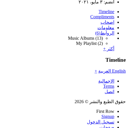
انضم:
٣ مايو، ٢٠٢١
Timeline
Compliments
اصحاب
معلومات
الروابط
(6)
Music Albums
(13)
My Playlist
(2)
أكثر +
Timeline
English
العربية
+
الإجمالية
Terms
اتصل
حقوق الطبع والنشر © 2026
First Row
Signup
تسجيل الدخول
صفحات