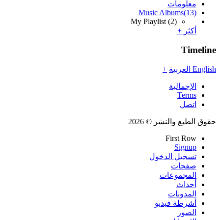
معلومات
Music Albums
(13)
My Playlist
(2)
أكثر +
Timeline
English
العربية
+
الإجمالية
Terms
اتصل
حقوق الطبع والنشر © 2026
First Row
Signup
تسجيل الدخول
صفحات
المجموعات
أحداث
المدونات
أشرطة فيديو
الصور