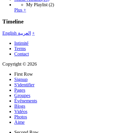
My Playlist
(2)
Plus +
Timeline
English
العربية
+
Intimité
Terms
Contact
Copyright © 2026
First Row
Signup
S'identifier
Pages
Groupes
Événements
Blogs
Vidéos
Photos
Aime
Second Row