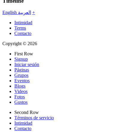
Timeline
English
العربية
+
Intimidad
Terms
Contacto
Copyright © 2026
First Row
Signup
Iniciar sesión
Páginas
Grupos
Eventos
Blogs
Videos
Fotos
Gustos
Second Row
Términos de servicio
Intimidad
Contacto