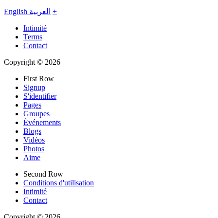
English
العربية
+
Intimité
Terms
Contact
Copyright © 2026
First Row
Signup
S'identifier
Pages
Groupes
Événements
Blogs
Vidéos
Photos
Aime
Second Row
Conditions d'utilisation
Intimité
Contact
Copyright © 2026