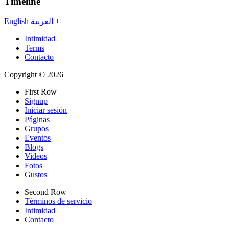
Timeline
English
العربية
+
Intimidad
Terms
Contacto
Copyright © 2026
First Row
Signup
Iniciar sesión
Páginas
Grupos
Eventos
Blogs
Videos
Fotos
Gustos
Second Row
Términos de servicio
Intimidad
Contacto