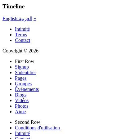
Timeline
English
العربية
+
Intimité
Terms
Contact
Copyright © 2026
First Row
Signup
S'identifier
Pages
Groupes
Événements
Blogs
Vidéos
Photos
Aime
Second Row
Conditions d'utilisation
Intimité
Contact