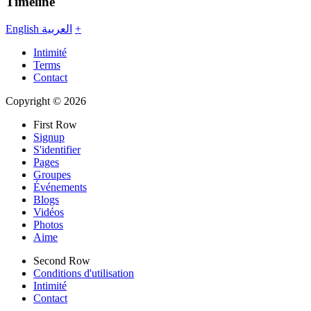
Timeline
English
العربية
+
Intimité
Terms
Contact
Copyright © 2026
First Row
Signup
S'identifier
Pages
Groupes
Événements
Blogs
Vidéos
Photos
Aime
Second Row
Conditions d'utilisation
Intimité
Contact