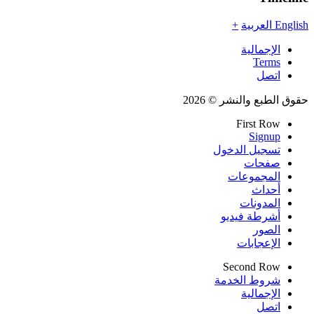
English
العربية
+
الإجمالية
Terms
اتصل
حقوق الطبع والنشر © 2026
First Row
Signup
تسجيل الدخول
صفحات
المجموعات
أحداث
المدونات
أشرطة فيديو
الصور
الإعجابات
Second Row
شروط الخدمة
الإجمالية
اتصل