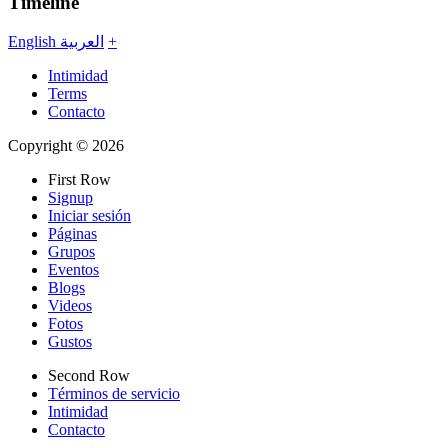
Timeline
English
العربية
+
Intimidad
Terms
Contacto
Copyright © 2026
First Row
Signup
Iniciar sesión
Páginas
Grupos
Eventos
Blogs
Videos
Fotos
Gustos
Second Row
Términos de servicio
Intimidad
Contacto