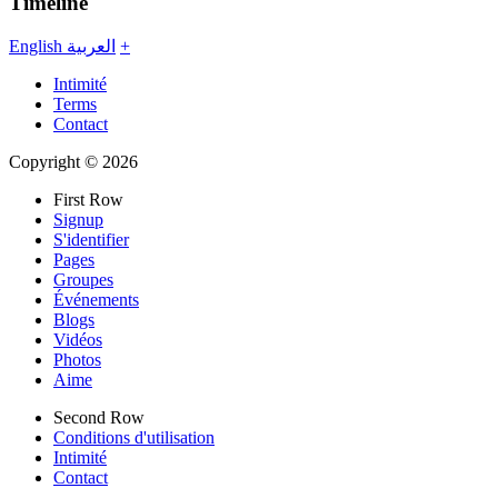
Timeline
English
العربية
+
Intimité
Terms
Contact
Copyright © 2026
First Row
Signup
S'identifier
Pages
Groupes
Événements
Blogs
Vidéos
Photos
Aime
Second Row
Conditions d'utilisation
Intimité
Contact