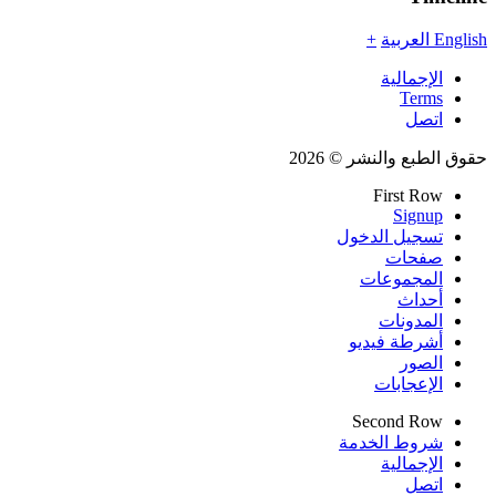
English
العربية
+
الإجمالية
Terms
اتصل
حقوق الطبع والنشر © 2026
First Row
Signup
تسجيل الدخول
صفحات
المجموعات
أحداث
المدونات
أشرطة فيديو
الصور
الإعجابات
Second Row
شروط الخدمة
الإجمالية
اتصل