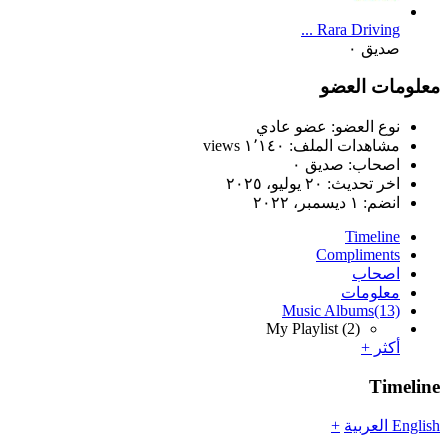
Rara Driving ...
صديق ٠
معلومات العضو
نوع العضو: عضو عادي
مشاهدات الملف: ١٬١٤٠ views
اصحاب: صديق ٠
اخر تحديث:
٢٠ يوليو، ٢٠٢٥
انضم:
١ ديسمبر، ٢٠٢٢
Timeline
Compliments
اصحاب
معلومات
Music Albums
(13)
My Playlist
(2)
أكثر +
Timeline
English
العربية
+