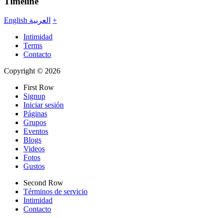
Timeline
English
العربية
+
Intimidad
Terms
Contacto
Copyright © 2026
First Row
Signup
Iniciar sesión
Páginas
Grupos
Eventos
Blogs
Videos
Fotos
Gustos
Second Row
Términos de servicio
Intimidad
Contacto