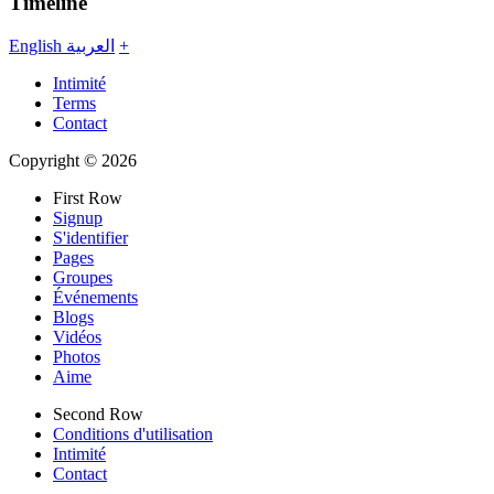
Timeline
English
العربية
+
Intimité
Terms
Contact
Copyright © 2026
First Row
Signup
S'identifier
Pages
Groupes
Événements
Blogs
Vidéos
Photos
Aime
Second Row
Conditions d'utilisation
Intimité
Contact