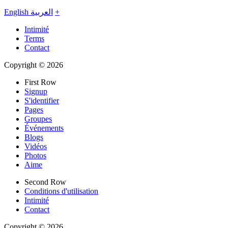
English
العربية
+
Intimité
Terms
Contact
Copyright © 2026
First Row
Signup
S'identifier
Pages
Groupes
Événements
Blogs
Vidéos
Photos
Aime
Second Row
Conditions d'utilisation
Intimité
Contact
Copyright © 2026