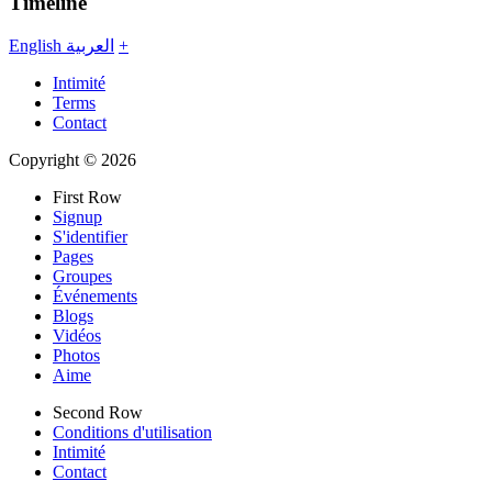
Timeline
English
العربية
+
Intimité
Terms
Contact
Copyright © 2026
First Row
Signup
S'identifier
Pages
Groupes
Événements
Blogs
Vidéos
Photos
Aime
Second Row
Conditions d'utilisation
Intimité
Contact