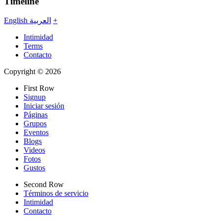
Timeline
English
العربية
+
Intimidad
Terms
Contacto
Copyright © 2026
First Row
Signup
Iniciar sesión
Páginas
Grupos
Eventos
Blogs
Videos
Fotos
Gustos
Second Row
Términos de servicio
Intimidad
Contacto