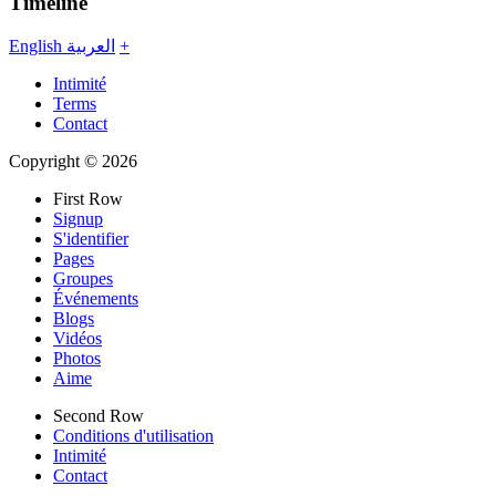
Timeline
English
العربية
+
Intimité
Terms
Contact
Copyright © 2026
First Row
Signup
S'identifier
Pages
Groupes
Événements
Blogs
Vidéos
Photos
Aime
Second Row
Conditions d'utilisation
Intimité
Contact