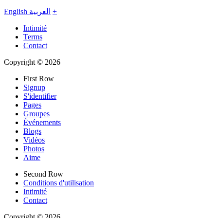
English
العربية
+
Intimité
Terms
Contact
Copyright © 2026
First Row
Signup
S'identifier
Pages
Groupes
Événements
Blogs
Vidéos
Photos
Aime
Second Row
Conditions d'utilisation
Intimité
Contact
Copyright © 2026