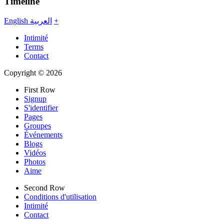
Timeline
English
العربية
+
Intimité
Terms
Contact
Copyright © 2026
First Row
Signup
S'identifier
Pages
Groupes
Événements
Blogs
Vidéos
Photos
Aime
Second Row
Conditions d'utilisation
Intimité
Contact