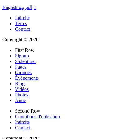
English
العربية
+
Intimité
Terms
Contact
Copyright © 2026
First Row
Signup
S'identifier
Pages
Groupes
Événements
Blogs
Vidéos
Photos
Aime
Second Row
Conditions d'utilisation
Intimité
Contact
Copyright © 2026