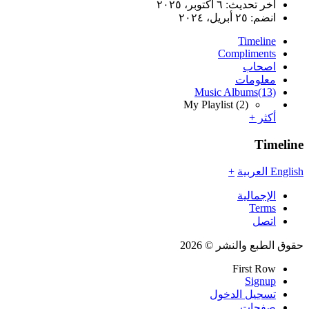
اخر تحديث:
٦ أكتوبر، ٢٠٢٥
انضم:
٢٥ أبريل، ٢٠٢٤
Timeline
Compliments
اصحاب
معلومات
Music Albums
(13)
My Playlist
(2)
أكثر +
Timeline
English
العربية
+
الإجمالية
Terms
اتصل
حقوق الطبع والنشر © 2026
First Row
Signup
تسجيل الدخول
صفحات