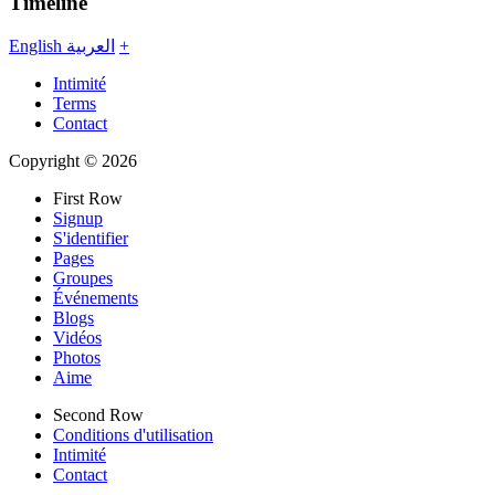
Timeline
English
العربية
+
Intimité
Terms
Contact
Copyright © 2026
First Row
Signup
S'identifier
Pages
Groupes
Événements
Blogs
Vidéos
Photos
Aime
Second Row
Conditions d'utilisation
Intimité
Contact