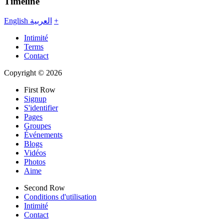
Timeline
English
العربية
+
Intimité
Terms
Contact
Copyright © 2026
First Row
Signup
S'identifier
Pages
Groupes
Événements
Blogs
Vidéos
Photos
Aime
Second Row
Conditions d'utilisation
Intimité
Contact