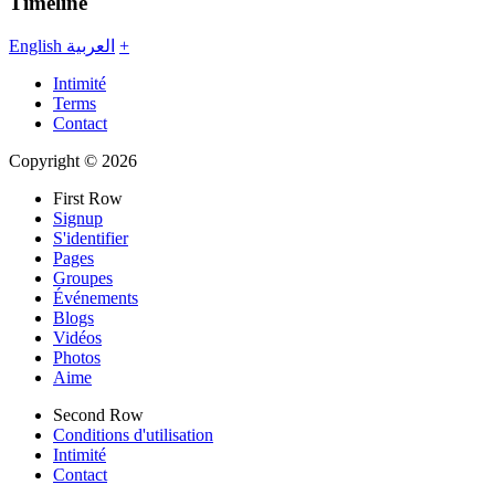
Timeline
English
العربية
+
Intimité
Terms
Contact
Copyright © 2026
First Row
Signup
S'identifier
Pages
Groupes
Événements
Blogs
Vidéos
Photos
Aime
Second Row
Conditions d'utilisation
Intimité
Contact