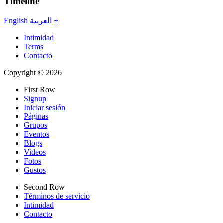
Timeline
English
العربية
+
Intimidad
Terms
Contacto
Copyright © 2026
First Row
Signup
Iniciar sesión
Páginas
Grupos
Eventos
Blogs
Videos
Fotos
Gustos
Second Row
Términos de servicio
Intimidad
Contacto