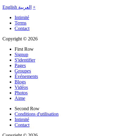
English
العربية
+
Intimité
Terms
Contact
Copyright © 2026
First Row
Signup
S'identifier
Pages
Groupes
Événements
Blogs
Vidéos
Photos
Aime
Second Row
Conditions d'utilisation
Intimité
Contact
Copyright © 2026