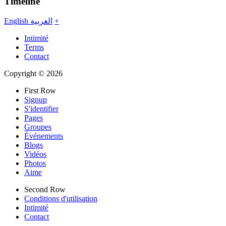
Timeline
English
العربية
+
Intimité
Terms
Contact
Copyright © 2026
First Row
Signup
S'identifier
Pages
Groupes
Événements
Blogs
Vidéos
Photos
Aime
Second Row
Conditions d'utilisation
Intimité
Contact