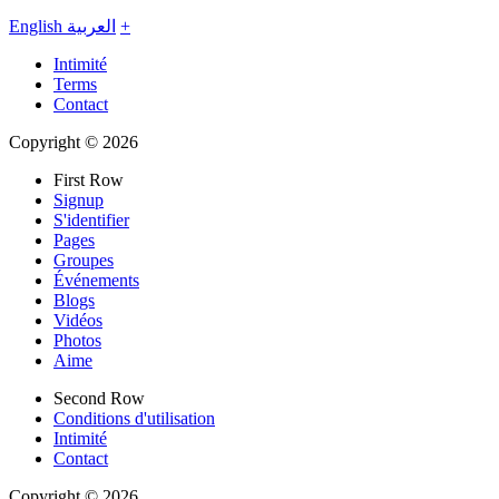
English
العربية
+
Intimité
Terms
Contact
Copyright © 2026
First Row
Signup
S'identifier
Pages
Groupes
Événements
Blogs
Vidéos
Photos
Aime
Second Row
Conditions d'utilisation
Intimité
Contact
Copyright © 2026