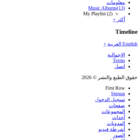
معلومات
Music Albums
(13)
My Playlist
(2)
أكثر +
Timeline
English
العربية
+
الإجمالية
Terms
اتصل
حقوق الطبع والنشر © 2026
First Row
Signup
تسجيل الدخول
صفحات
المجموعات
أحداث
المدونات
أشرطة فيديو
الصور