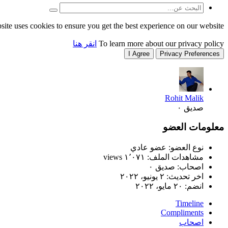
site uses cookies to ensure you get the best experience on our website.
To learn more about our privacy policy
انقر هنا
I Agree
Privacy Preferences
Rohit Malik
صديق ٠
معلومات العضو
نوع العضو: عضو عادي
مشاهدات الملف: ١٬٠٧١ views
اصحاب: صديق ٠
اخر تحديث:
٢ يونيو، ٢٠٢٢
انضم:
٢٠ مايو، ٢٠٢٢
Timeline
Compliments
اصحاب